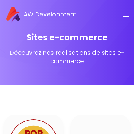
AW Development
Sites e-commerce
Découvrez nos réalisations de sites e-
commerce